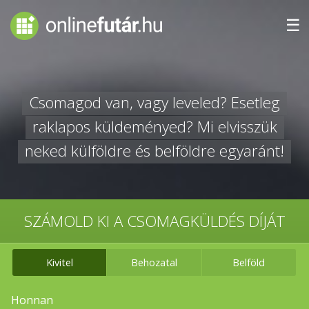
☰
Csomagod van, vagy leveled? Esetleg
raklapos küldeményed?
Mi elvisszük
neked külföldre és belföldre egyaránt!
SZÁMOLD KI A CSOMAGKÜLDÉS DÍJÁT
Kivitel
Behozatal
Belföld
Honnan