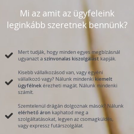
Mi az amit az ügyfeleink
leginkább szeretnek bennünk?
Mert tudják, hogy minden egyes megbízásnál
ugyanazt a
színvonalas kiszolgálást
kapják.
Kisebb vállalkozásod van, vagy egyéni
vállalkozó vagy? Nálunk mindenki
kiemelt
ügyfélnek
érezheti magát. Nálunk mindenki
számít.
Szemtelenül drágán dolgoznak mások? Nálunk
elérhető áron
kaphatod meg a
szolgáltatásokat, legyen az csomagküldés,
vagy expressz futárszolgálat.