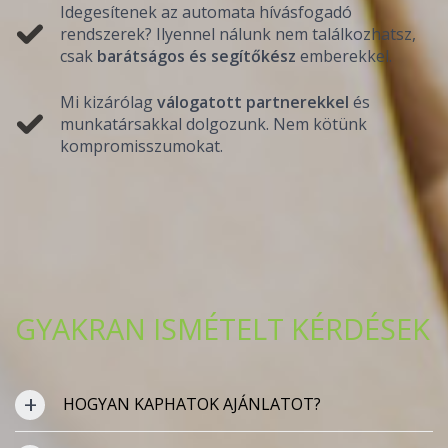
Idegesítenek az automata hívásfogadó
rendszerek? Ilyennel nálunk nem találkozhatsz,
csak
barátságos és segítőkész
emberekkel.
Mi kizárólag
válogatott partnerekkel
és
munkatársakkal dolgozunk. Nem kötünk
kompromisszumokat.
GYAKRAN ISMÉTELT KÉRDÉSEK
HOGYAN KAPHATOK AJÁNLATOT?
A pontos árkalkuláció nagyon egyszerű, melyet Te is el