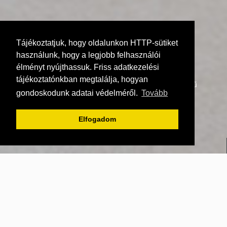
Tájékoztatjuk, hogy oldalunkon HTTP-sütiket
használunk, hogy a legjobb felhasználói
élményt nyújthassuk. Friss adatkezelési
tájékoztatónkban megtalálja, hogyan
SHIP2 Logisztikai Szolgáltató Korlátolt Felelősségű
gondoskodunk adatai védelméről.
Tovább
Társaság
1139 Budapest
Elfogadom
Béke tér 7. Fsz. 2. ajtó
MAGYARORSZÁG
info@onlinefutar.hu
Tel.: +36 1 700 4072
Mobil: +36 30 012 4072
Fax: +36 1 700 4073